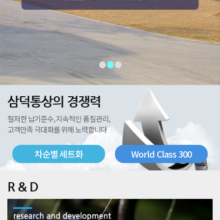
•
•
•
삼덕통상의 경쟁력
철저한 납기준수, 지속적인 품질관리,
고객만족 극대화를 위해 노력합니다
차순별 세트화
World Class 300
R & D